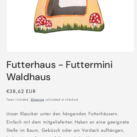
Open
media
Futterhaus - Futtermini
1
in
modal
Waldhaus
Regular
€38,62 EUR
price
Taxes included.
Shipping
calculated at checkout.
Unser Klassiker unter den hängenden Futterhäusern.
Einfach mit dem mitgelieferten Haken an eine geeignete
Stelle im Baum, Gebüsch oder am Vordach aufhängen,